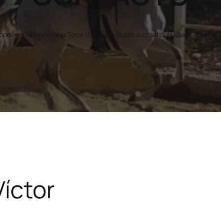
ópez en Alhaurín de la Torre (Málaga). Rutas a caballo, pupilaje, doma 
íctor