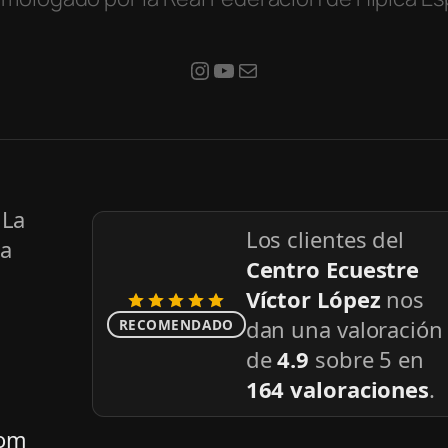
#
YouTube
Mail
 La
Los clientes del
la
Centro Ecuestre
Víctor López
nos
dan una valoración
RECOMENDADO
de
4.9
sobre
5
en
164
valoraciones
.
com