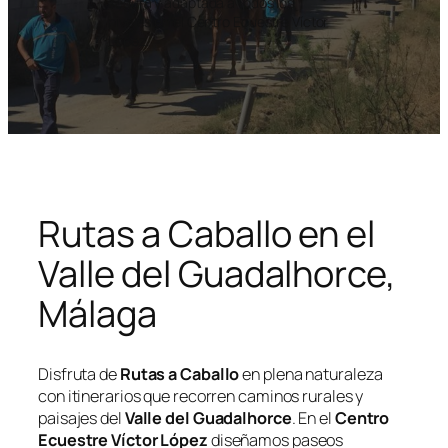
segura y adaptada a todos los
niveles en el Centro Ecuestre Víctor
López.
Rutas a Caballo en el
Valle del Guadalhorce,
Málaga
Disfruta de
Rutas a Caballo
en plena naturaleza
con itinerarios que recorren caminos rurales y
paisajes del
Valle del Guadalhorce
. En el
Centro
Ecuestre Víctor López
diseñamos paseos