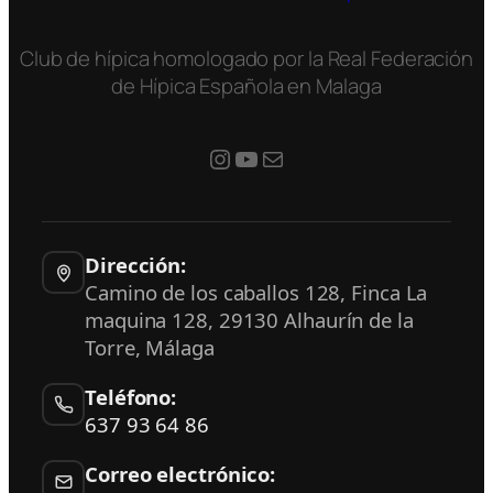
Club de hípica homologado por la Real Federación
de Hípica Española en Malaga
#
YouTube
Mail
Dirección:
Camino de los caballos 128, Finca La
maquina 128
,
29130
Alhaurín de la
Torre
,
Málaga
Teléfono:
637 93 64 86
Correo electrónico: